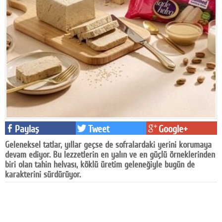
Facebook
Diziler
Karikatür
Youtube
Polemik
Reklam
Paylaş
Tweet
Google+
Yazarlar
Geleneksel tatlar, yıllar geçse de sofralardaki yerini korumaya
devam ediyor. Bu lezzetlerin en yalın ve en güçlü örneklerinden
Künye
biri olan tahin helvası, köklü üretim geleneğiyle bugün de
karakterini sürdürüyor.
SOSYAL MEDYA
Facebook
Twitter