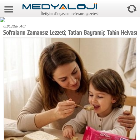
9 Ağustos 2026 15:27:20
İletişim dünyasının referans gazetesi
Anasayfa
01.06.2026 14:07
Foto Galeri
Sofraların Zamansız Lezzeti; Tatlan Bayramiç Tahin Helvası
Video Galeri
Gazeteler
Medya
Reyting-tiraj
Teknoloji
Televizyon
Dünya
Pr