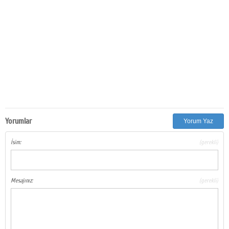
Yorumlar
Yorum Yaz
İsim:
(gerekli)
Mesajınız:
(gerekli)