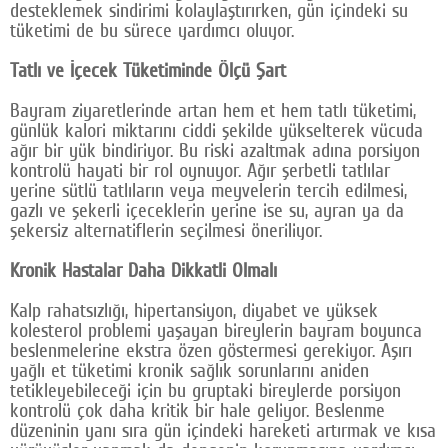
desteklemek sindirimi kolaylaştırırken, gün içindeki su
tüketimi de bu sürece yardımcı oluyor.
Tatlı ve İçecek Tüketiminde Ölçü Şart
Bayram ziyaretlerinde artan hem et hem tatlı tüketimi,
günlük kalori miktarını ciddi şekilde yükselterek vücuda
ağır bir yük bindiriyor. Bu riski azaltmak adına porsiyon
kontrolü hayati bir rol oynuyor. Ağır şerbetli tatlılar
yerine sütlü tatlıların veya meyvelerin tercih edilmesi,
gazlı ve şekerli içeceklerin yerine ise su, ayran ya da
şekersiz alternatiflerin seçilmesi öneriliyor.
Kronik Hastalar Daha Dikkatli Olmalı
Kalp rahatsızlığı, hipertansiyon, diyabet ve yüksek
kolesterol problemi yaşayan bireylerin bayram boyunca
beslenmelerine ekstra özen göstermesi gerekiyor. Aşırı
yağlı et tüketimi kronik sağlık sorunlarını aniden
tetikleyebileceği için bu gruptaki bireylerde porsiyon
kontrolü çok daha kritik bir hale geliyor. Beslenme
düzeninin yanı sıra gün içindeki hareketi artırmak ve kısa