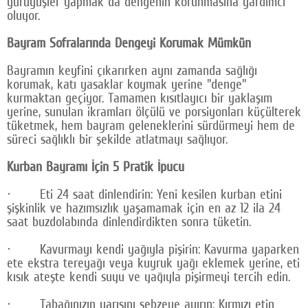
yürüyüşler yapmak da dengenin korunmasına yardımcı
oluyor.
Bayram Sofralarında Dengeyi Korumak Mümkün
Bayramın keyfini çıkarırken aynı zamanda sağlığı
korumak, katı yasaklar koymak yerine "denge"
kurmaktan geçiyor. Tamamen kısıtlayıcı bir yaklaşım
yerine, sunulan ikramları ölçülü ve porsiyonları küçülterek
tüketmek, hem bayram geleneklerini sürdürmeyi hem de
süreci sağlıklı bir şekilde atlatmayı sağlıyor.
Kurban Bayramı İçin 5 Pratik İpucu
· Eti 24 saat dinlendirin: Yeni kesilen kurban etini
şişkinlik ve hazımsızlık yaşamamak için en az 12 ila 24
saat buzdolabında dinlendirdikten sonra tüketin.
· Kavurmayı kendi yağıyla pişirin: Kavurma yaparken
ete ekstra tereyağı veya kuyruk yağı eklemek yerine, eti
kısık ateşte kendi suyu ve yağıyla pişirmeyi tercih edin.
· Tabağınızın yarısını sebzeye ayırın: Kırmızı etin