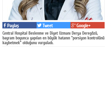
Facebook
Diziler
Paylaş
Tweet
Google+
Karikatür
Central Hospital Beslenme ve Diyet Uzmanı Derya Deregözü,
Youtube
bayram boyunca yapılan en büyük hatanın "porsiyon kontrolünü
kaybetmek" olduğunu vurguladı.
Polemik
Reklam
Yazarlar
Künye
SOSYAL MEDYA
Facebook
Twitter