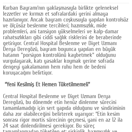
Kurban Bayramı’nın yaklaşmasıyla birlikte geleneksel
Google Plus
lezzetler ve kırmızı et sofralardaki yerini almaya
hazırlanıyor. Ancak bayram coşkusuyla yapılan kontrolsüz
© 2026 TÜM HAKLARI SAKLIDIR
ve ölçüsüz beslenme tercihleri; hazımsızlık, mide
problemleri, ani tansiyon yükselmeleri ve kalp-damar
rahatsızlıkları gibi ciddi sağlık risklerini de beraberinde
getiriyor. Central Hospital Beslenme ve Diyet Uzmanı
Derya Deregözü, bayram boyunca yapılan en büyük
hatanın "porsiyon kontrolünü kaybetmek" olduğunu
vurgulayarak, katı yasaklar koymak yerine sofrada
dengeyi yakalamanın hem ruhu hem de bedeni
koruyacağını belirtiyor.
“Yeni Kesilmiş Et Hemen Tüketilmemeli”
Central Hospital Beslenme ve Diyet Uzmanı Derya
Deregözü, bu dönemde etin henüz dinlenme sürecini
tamamlamadığı için sert yapıda olduğunu ve sindiriminin
daha zor olabileceğini belirterek uyarıyor: “Etin kesim
sonrası rigor mortis sürecinin geçmesi, yani en az 12 ila
24 saat dinlendirilmesi gerekiyor. Bu süreç
tamamlanmadan tüketilen et; şişkinlik, hazımsızlık ve