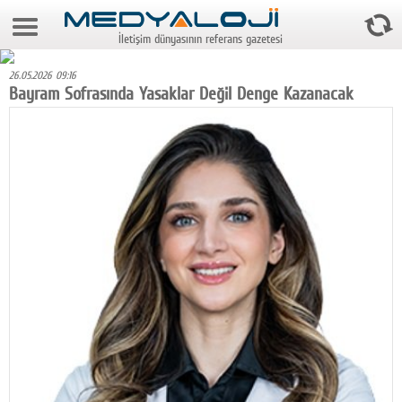
9 Ağustos 2026 5:56:40
İletişim dünyasının referans gazetesi
Anasayfa
26.05.2026 09:16
Foto Galeri
Bayram Sofrasında Yasaklar Değil Denge Kazanacak
Video Galeri
Gazeteler
Medya
Reyting-tiraj
Teknoloji
Televizyon
Dünya
Pr