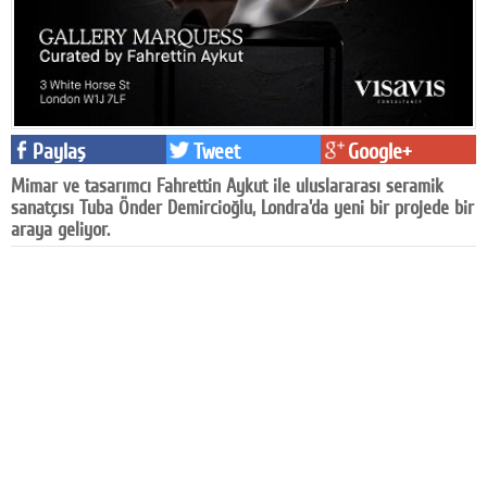
Facebook
Diziler
Karikatür
Paylaş
Tweet
Google+
Youtube
Mimar ve tasarımcı Fahrettin Aykut ile uluslararası seramik
sanatçısı Tuba Önder Demircioğlu, Londra'da yeni bir projede bir
Polemik
araya geliyor.
Reklam
Yazarlar
Künye
SOSYAL MEDYA
Facebook
Twitter