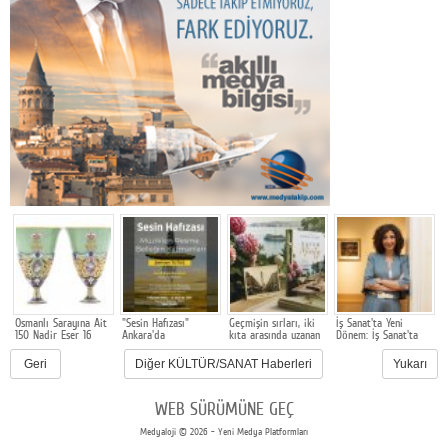
Osmanlı Sarayına Ait
"Sesin Hafızası"
Geçmişin sırları, iki
İş Sanat'ta Yeni
E
o
150 Nadir Eser 16
Ankara'da
kıta arasında uzanan
Dönem: İş Sanat'ta
S
Ağustos'ta
bir aile hikâyesinde
Genel Müdürlük
D
Müzayedeye Çıkıyor
gün yüzüne çıkıyor
bayrağını Defne
Geri
Diğer KÜLTÜR/SANAT Haberleri
Yukarı
Turaç devraldı
WEB SÜRÜMÜNE GEÇ
Medyaloji © 2026 - Yeni Medya Platformları