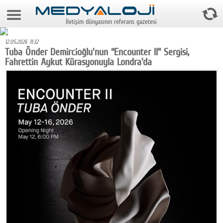
7 Ağustos 2026 3:51:47
İletişim dünyasının referans gazetesi
Anasayfa
12.05.2026 11:32
Foto Galeri
Tuba Önder Demircioğlu'nun “Encounter II” Sergisi,
Fahrettin Aykut Kürasyonuyla Londra'da
Video Galeri
Gazeteler
Medya
Reyting-tiraj
Teknoloji
Televizyon
Dünya
Pr