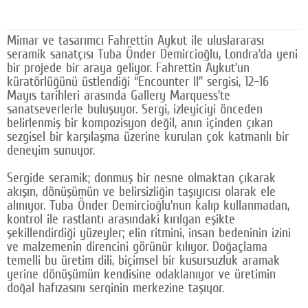
Google Plus
Mimar ve tasarımcı Fahrettin Aykut ile uluslararası
© 2026 TÜM HAKLARI SAKLIDIR
seramik sanatçısı Tuba Önder Demircioğlu, Londra’da yeni
bir projede bir araya geliyor. Fahrettin Aykut’un
küratörlüğünü üstlendiği “Encounter II” sergisi, 12–16
Mayıs tarihleri arasında Gallery Marquess’te
sanatseverlerle buluşuyor. Sergi, izleyiciyi önceden
belirlenmiş bir kompozisyon değil, anın içinden çıkan
sezgisel bir karşılaşma üzerine kurulan çok katmanlı bir
deneyim sunuyor.
Sergide seramik; donmuş bir nesne olmaktan çıkarak
akışın, dönüşümün ve belirsizliğin taşıyıcısı olarak ele
alınıyor. Tuba Önder Demircioğlu’nun kalıp kullanmadan,
kontrol ile rastlantı arasındaki kırılgan eşikte
şekillendirdiği yüzeyler; elin ritmini, insan bedeninin izini
ve malzemenin direncini görünür kılıyor. Doğaçlama
temelli bu üretim dili, biçimsel bir kusursuzluk aramak
yerine dönüşümün kendisine odaklanıyor ve üretimin
doğal hafızasını serginin merkezine taşıyor.