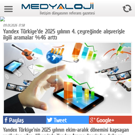
10 Ağustos 2026 12:13:59
İletişim dünyasının referans gazetesi
Anasayfa
09.01.2026 17:58
Foto Galeri
Yandex Türkiye'de 2025 yılının 4. çeyreğinde alışverişle
ilgili aramalar %46 arttı
Video Galeri
Gazeteler
Medya
Reyting-tiraj
Teknoloji
Televizyon
Dünya
Paylaş
Tweet
Google+
Pr
Yandex Türkiye'nin 2025 yılının ekim-aralık dönemini kapsayan