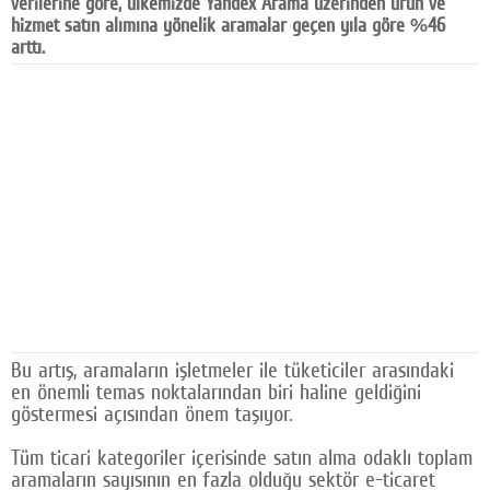
verilerine göre, ülkemizde Yandex Arama üzerinden ürün ve
hizmet satın alımına yönelik aramalar geçen yıla göre %46
Facebook
arttı.
Diziler
Karikatür
Youtube
Polemik
Reklam
Yazarlar
Künye
Bu artış, aramaların işletmeler ile tüketiciler arasındaki
SOSYAL MEDYA
en önemli temas noktalarından biri haline geldiğini
göstermesi açısından önem taşıyor.
Facebook
Tüm ticari kategoriler içerisinde satın alma odaklı toplam
Twitter
aramaların sayısının en fazla olduğu sektör e-ticaret