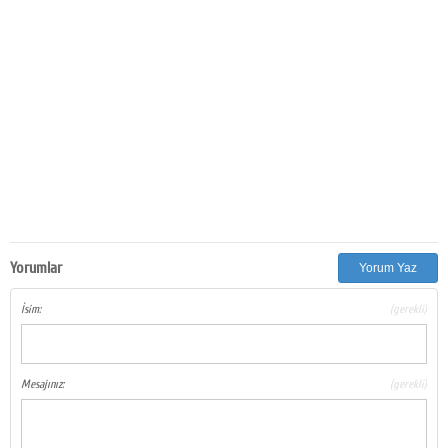
Yorumlar
Yorum Yaz
İsim:
(gerekli)
Mesajınız:
(gerekli)