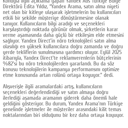
Konuyla ilgili açıklama yapan Yandex Ads Türkiye ​​Bölge
Direktörü Edita Yıldız, “Yandex Arama, satın alma niyeti
net olan bir kitleye ulaşarak işletmelerin bu kullanıcıları
etkili bir şekilde müşteriye dönüştürmesine olanak
tanıyor. Kullanıcıların bilgi aradığı ve seçenekleri
karşılaştırdığı noktada görünür olmak, şirketlerin karar
verme aşamasında daha güçlü bir etkileşim elde etmesini
sağlıyor. Yandex Direct'in nöro teknolojileri satın alma
olasılığı en yüksek kullanıcılara doğru zamanda ve doğru
yerde tekliflerin sunulmasına yardımcı oluyor. Eylül 2025
itibarıyla, Yandex Direct'te reklamverenlerin bütçelerinin
%82'si bu nöro teknolojilerden yararlandı. Bu da söz
konusu teknolojilerin kampanya performansını optimize
etme konusunda artan rolünü ortaya koyuyor.” dedi.
Alışverişle ilgili aramalardaki artış, kullanıcıların
seçenekleri değerlendirdiği ve satın almaya doğru
ilerlediği aşamada aramanın giderek daha önemli hale
geldiğini gösteriyor. Bu durum, Yandex Arama'nın Türkiye
genelinde işletmeler ile müşteriler arasındaki kilit temas
noktalarından biri olduğunu bir kez daha ortaya koyuyor.