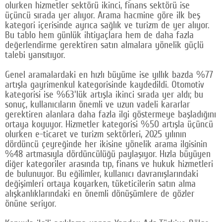
olurken hizmetler sektörü ikinci, finans sektörü ise
Google Plus
üçüncü sırada yer alıyor. Arama hacmine göre ilk beş
kategori içerisinde ayrıca sağlık ve turizm de yer alıyor.
© 2026 TÜM HAKLARI SAKLIDIR
Bu tablo hem günlük ihtiyaçlara hem de daha fazla
değerlendirme gerektiren satın almalara yönelik güçlü
talebi yansıtıyor.
Genel aramalardaki en hızlı büyüme ise yıllık bazda %77
artışla gayrimenkul kategorisinde kaydedildi. Otomotiv
kategorisi ise %63'lük artışla ikinci sırada yer aldı; bu
sonuç, kullanıcıların önemli ve uzun vadeli kararlar
gerektiren alanlara daha fazla ilgi göstermeye başladığını
ortaya koyuyor. Hizmetler kategorisi %50 artışla üçüncü
olurken e-ticaret ve turizm sektörleri, 2025 yılının
dördüncü çeyreğinde her ikisine yönelik arama ilgisinin
%48 artmasıyla dördüncülüğü paylaşıyor. Hızla büyüyen
diğer kategoriler arasında tıp, finans ve hukuk hizmetleri
de bulunuyor. Bu eğilimler, kullanıcı davranışlarındaki
değişimleri ortaya koyarken, tüketicilerin satın alma
alışkanlıklarındaki en önemli dönüşümlere de gözler
önüne seriyor.