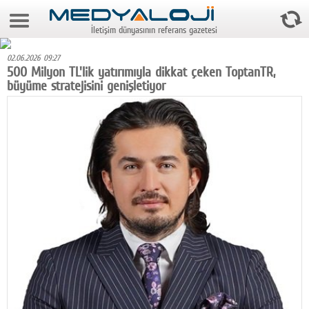
9 Ağustos 2026 15:49:20
İletişim dünyasının referans gazetesi
Anasayfa
02.06.2026 09:27
Foto Galeri
500 Milyon TL'lik yatırımıyla dikkat çeken ToptanTR,
büyüme stratejisini genişletiyor
Video Galeri
Gazeteler
Medya
Reyting-tiraj
Teknoloji
Televizyon
Dünya
Pr