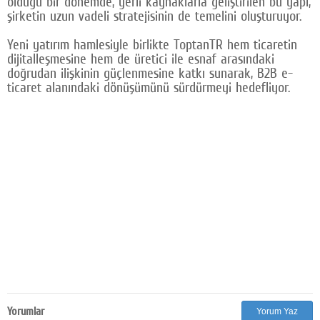
olduğu bir dönemde, yerli kaynaklarla geliştirilen bu yapı,
şirketin uzun vadeli stratejisinin de temelini oluşturuyor.
Yeni yatırım hamlesiyle birlikte ToptanTR hem ticaretin
dijitalleşmesine hem de üretici ile esnaf arasındaki
doğrudan ilişkinin güçlenmesine katkı sunarak, B2B e-
ticaret alanındaki dönüşümünü sürdürmeyi hedefliyor.
Yorumlar
Yorum Yaz