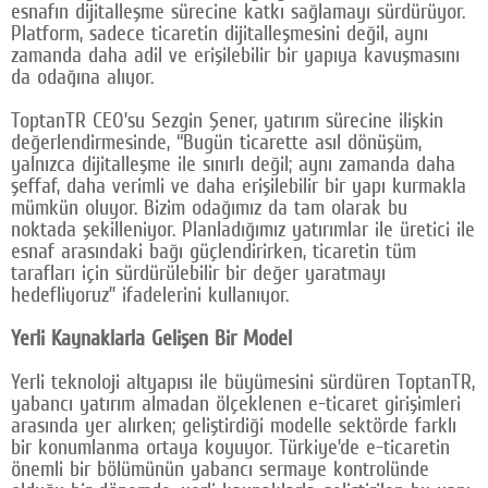
esnafın dijitalleşme sürecine katkı sağlamayı sürdürüyor.
Platform, sadece ticaretin dijitalleşmesini değil, aynı
zamanda daha adil ve erişilebilir bir yapıya kavuşmasını
da odağına alıyor.
ToptanTR CEO’su Sezgin Şener, yatırım sürecine ilişkin
değerlendirmesinde, “Bugün ticarette asıl dönüşüm,
yalnızca dijitalleşme ile sınırlı değil; aynı zamanda daha
şeffaf, daha verimli ve daha erişilebilir bir yapı kurmakla
mümkün oluyor. Bizim odağımız da tam olarak bu
noktada şekilleniyor. Planladığımız yatırımlar ile üretici ile
esnaf arasındaki bağı güçlendirirken, ticaretin tüm
tarafları için sürdürülebilir bir değer yaratmayı
hedefliyoruz” ifadelerini kullanıyor.
Yerli Kaynaklarla Gelişen Bir Model
Yerli teknoloji altyapısı ile büyümesini sürdüren ToptanTR,
yabancı yatırım almadan ölçeklenen e-ticaret girişimleri
arasında yer alırken; geliştirdiği modelle sektörde farklı
bir konumlanma ortaya koyuyor. Türkiye’de e-ticaretin
önemli bir bölümünün yabancı sermaye kontrolünde