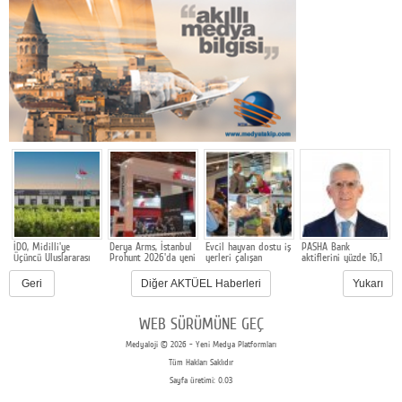
İDO, Midilli'ye
Derya Arms, İstanbul
Evcil hayvan dostu iş
PASHA Bank
V
Üçüncü Uluslararası
Prohunt 2026'da yeni
yerleri çalışan
aktiflerini yüzde 16,1
İ
Hattını Akçay'dan
nesil ürünlerini ve
bağlılığını ve işveren
büyüterek 17,2 milyar
S
Açtı
global marka
markasını
TL'ye taşıdı
Geri
Diğer AKTÜEL Haberleri
Yukarı
vizyonunu sergiledi
güçlendiriyor
WEB SÜRÜMÜNE GEÇ
Medyaloji © 2026 - Yeni Medya Platformları
Tüm Hakları Saklıdır
Sayfa üretimi: 0.03