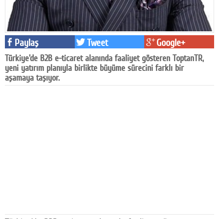
Facebook
Diziler
Paylaş
Tweet
Google+
Karikatür
Türkiye'de B2B e-ticaret alanında faaliyet gösteren ToptanTR,
yeni yatırım planıyla birlikte büyüme sürecini farklı bir
Youtube
aşamaya taşıyor.
Polemik
Reklam
Yazarlar
Künye
SOSYAL MEDYA
Facebook
Twitter