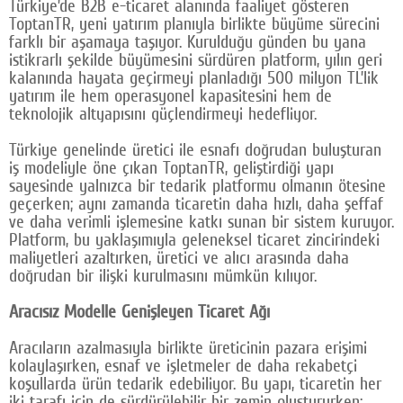
Türkiye’de B2B e-ticaret alanında faaliyet gösteren
ToptanTR, yeni yatırım planıyla birlikte büyüme sürecini
Google Plus
farklı bir aşamaya taşıyor. Kurulduğu günden bu yana
istikrarlı şekilde büyümesini sürdüren platform, yılın geri
© 2026 TÜM HAKLARI SAKLIDIR
kalanında hayata geçirmeyi planladığı 500 milyon TL’lik
yatırım ile hem operasyonel kapasitesini hem de
teknolojik altyapısını güçlendirmeyi hedefliyor.
Türkiye genelinde üretici ile esnafı doğrudan buluşturan
iş modeliyle öne çıkan ToptanTR, geliştirdiği yapı
sayesinde yalnızca bir tedarik platformu olmanın ötesine
geçerken; aynı zamanda ticaretin daha hızlı, daha şeffaf
ve daha verimli işlemesine katkı sunan bir sistem kuruyor.
Platform, bu yaklaşımıyla geleneksel ticaret zincirindeki
maliyetleri azaltırken, üretici ve alıcı arasında daha
doğrudan bir ilişki kurulmasını mümkün kılıyor.
Aracısız Modelle Genişleyen Ticaret Ağı
Aracıların azalmasıyla birlikte üreticinin pazara erişimi
kolaylaşırken, esnaf ve işletmeler de daha rekabetçi
koşullarda ürün tedarik edebiliyor. Bu yapı, ticaretin her
iki tarafı için de sürdürülebilir bir zemin oluştururken;