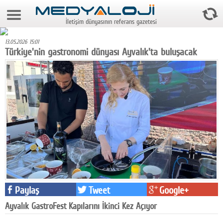
9 Ağustos 2026 10:25:27
İletişim dünyasının referans gazetesi
Anasayfa
13.05.2026 15:01
Foto Galeri
Türkiye'nin gastronomi dünyası Ayvalık'ta buluşacak
Video Galeri
Gazeteler
Medya
Reyting-tiraj
Teknoloji
Televizyon
Paylaş
Tweet
Google+
Dünya
Ayvalık GastroFest Kapılarını İkinci Kez Açıyor
Pr