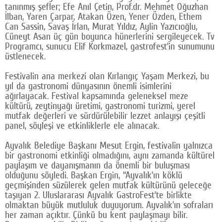
tanınmış şefler; Efe Anıl Çetin, Prof.dr. Mehmet Oğuzhan
Google Plus
İlban, Yaren Çarpar, Atakan Özen, Yener Özden, Ethem
Can Sassin, Savaş İrlan, Murat Yıldız, Aylin Yazıcıoğlu,
© 2026 TÜM HAKLARI SAKLIDIR
Cüneyt Asan üç gün boyunca hünerlerini sergileyecek. Tv
Programcı, sunucu Elif Korkmazel, gastrofest’in sunumunu
üstlenecek.
Festivalin ana merkezi olan Kırlangıç Yaşam Merkezi, bu
yıl da gastronomi dünyasının önemli isimlerini
ağırlayacak. Festival kapsamında geleneksel meze
kültürü, zeytinyağı üretimi, gastronomi turizmi, yerel
mutfak değerleri ve sürdürülebilir lezzet anlayışı çeşitli
panel, söyleşi ve etkinliklerle ele alınacak.
Ayvalık Belediye Başkanı Mesut Ergin, festivalin yalnızca
bir gastronomi etkinliği olmadığını, aynı zamanda kültürel
paylaşım ve dayanışmanın da önemli bir buluşması
olduğunu söyledi. Başkan Ergin, “Ayvalık’ın köklü
geçmişinden süzülerek gelen mutfak kültürünü geleceğe
taşıyan 2. Uluslararası Ayvalık GastroFest’te birlikte
olmaktan büyük mutluluk duyuyorum. Ayvalık’ın sofraları
her zaman açıktır. Çünkü bu kent paylaşmayı bilir.