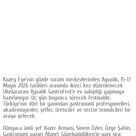
Facebook
Diziler
Karikatür
Youtube
Polemik
Reklam
Kuzey Ege’nin gözde turizm merkezlerinden Ayvalık, 15-17
Yazarlar
Mayıs 2026 tarihleri arasında ikinci kez düzenlenecek
Uluslararası Ayvalık GastroFest’e ev sahipliği yapmaya
Künye
hazırlanıyor. Üç gün boyunca sürecek festivalde,
Türkiye’nin dört bir yanından gastronomi profesyonelleri,
SOSYAL MEDYA
akademisyenler, şefler, üreticiler ve sector temsilcileri bir
araya gelecek.
Facebook
Dünyaca ünlü şef Hazer Armani, Sinem Özler, Özge Şahin,
Twitter
Gastronomi yazarı Ahmet Güzelyağdöken’in yanı sıra;