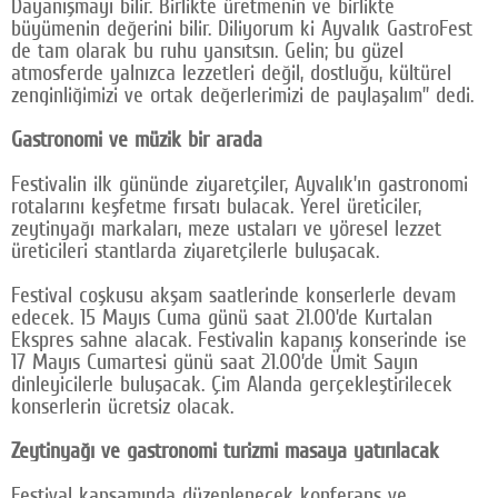
Dayanışmayı bilir. Birlikte üretmenin ve birlikte
büyümenin değerini bilir. Diliyorum ki Ayvalık GastroFest
de tam olarak bu ruhu yansıtsın. Gelin; bu güzel
atmosferde yalnızca lezzetleri değil, dostluğu, kültürel
zenginliğimizi ve ortak değerlerimizi de paylaşalım” dedi.
Gastronomi ve müzik bir arada
Festivalin ilk gününde ziyaretçiler, Ayvalık’ın gastronomi
rotalarını keşfetme fırsatı bulacak. Yerel üreticiler,
zeytinyağı markaları, meze ustaları ve yöresel lezzet
üreticileri stantlarda ziyaretçilerle buluşacak.
Festival coşkusu akşam saatlerinde konserlerle devam
edecek. 15 Mayıs Cuma günü saat 21.00’de Kurtalan
Ekspres sahne alacak. Festivalin kapanış konserinde ise
17 Mayıs Cumartesi günü saat 21.00’de Ümit Sayın
dinleyicilerle buluşacak. Çim Alanda gerçekleştirilecek
konserlerin ücretsiz olacak.
Zeytinyağı ve gastronomi turizmi masaya yatırılacak
Festival kapsamında düzenlenecek konferans ve